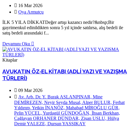
16 Mar 2026
Oya Armutçu
İLK 5 YILA DİKKATDeğer artışı kazancı nedir?&nbsp;Bir
gayrimenkul edinildikten sonra 5 yıl içinde satılırsa, alış bedeli ile
satış bedeli arasındaki f...
Devamını Oku
Kitaplar
AVUKATIN ÖZ‐EL KİTABI (ADLİ YAZI VE YAZIŞMA
TÜRLERİ)
09 Mar 2026
Av. Arb. Dr. Y. Burak ASLANPINAR, Mine
DEMİREZEN, Neyir Şeyda Musal, Alper BULUR, Ferhat
Yıldırım, Yetkin İNANÖZ, Mahabad MİROĞLU GÜR,
Pelin YÜCEL, Yurdagül GÜNDOĞAN, İhsan Berkhan,
Çağlayan ORHANER DÜNDAR, Zişan USLU, Hülya
Demir YALEZE, Dursun YASSIKAY