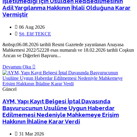
İşletilmediği için Usulden Reddedilmesinin
Adil Yargılanma Hakkının İhlali Olduğuna Karar
Vermiştir
06 Aug 2026
Stj. Elif TEKÇE
&nbsp;06.08.2026 tarihli Resmi Gazetede yayınlanan Anayasa
Mahkemesi 2022/52228 esas numaralı ve 18.02.2026 tarihli Coşkun
Arıcan ve Diğerleri Başvuru...
Devamını Oku
Güncel
AYM, Yapı Kayıt Belgesi İptal Davasında
Başvurucunun Usulüne Uygun Haberdar
Edilmemesi Nedeniyle Mahkemeye Erişim
Hakkının İhlaline Karar Verdi
31 Mar 2026