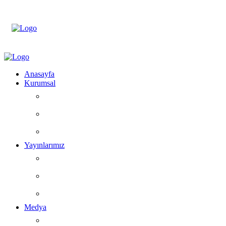
Anasayfa
Kurumsal
Hakkımızda
Faaliyet Alanlarımız
Ekibimiz
Yayınlarımız
Kitaplar
Makaleler ve Köşe Yazıları
Eğitim ve Etkinlikler
Medya
Basında Biz