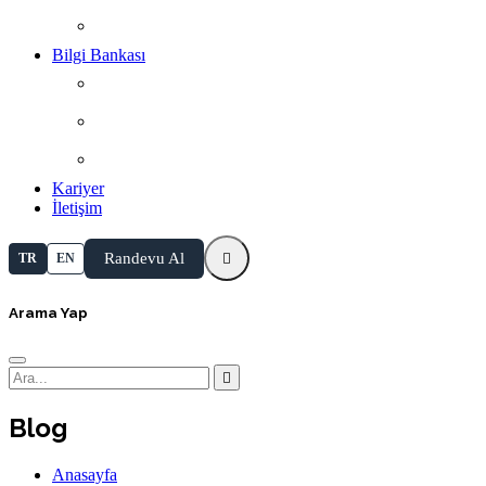
Sosyal Medyada Biz
Bilgi Bankası
Güncel
Mevzuat
Kararlar
Kariyer
İletişim
Randevu Al
TR
EN
Arama Yap
Blog
Anasayfa