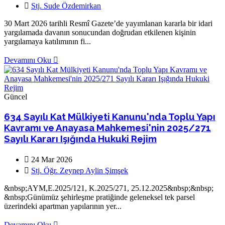
Stj. Sude Özdemirkan
30 Mart 2026 tarihli Resmî Gazete’de yayımlanan kararla bir idari
yargılamada davanın sonucundan doğrudan etkilenen kişinin
yargılamaya katılımının fi...
Devamını Oku
Güncel
634 Sayılı Kat Mülkiyeti Kanunu'nda Toplu Yapı
Kavramı ve Anayasa Mahkemesi'nin 2025/271
Sayılı Kararı Işığında Hukuki Rejim
24 Mar 2026
Stj. Öğr. Zeynep Aylin Şimşek
&nbsp;AYM,E.2025/121, K.2025/271, 25.12.2025&nbsp;&nbsp;
&nbsp;Günümüz şehirleşme pratiğinde geleneksel tek parsel
üzerindeki apartman yapılarının yer...
Devamını Oku