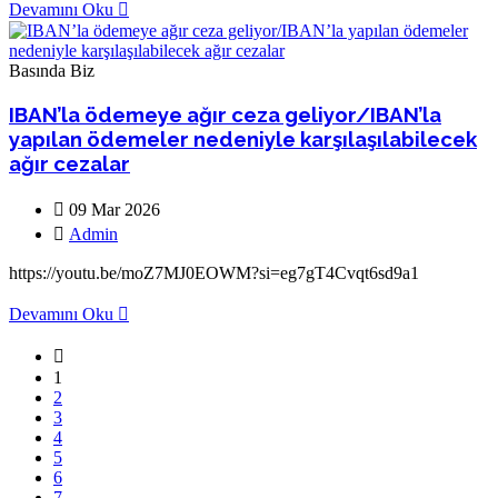
Devamını Oku
Basında Biz
IBAN’la ödemeye ağır ceza geliyor/IBAN’la
yapılan ödemeler nedeniyle karşılaşılabilecek
ağır cezalar
09 Mar 2026
Admin
https://youtu.be/moZ7MJ0EOWM?si=eg7gT4Cvqt6sd9a1
Devamını Oku
1
2
3
4
5
6
7