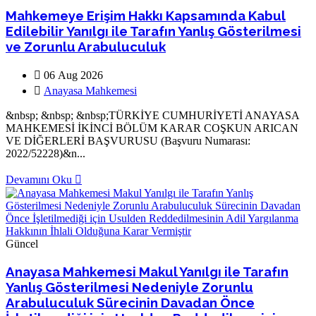
Mahkemeye Erişim Hakkı Kapsamında Kabul
Edilebilir Yanılgı ile Tarafın Yanlış Gösterilmesi
ve Zorunlu Arabuluculuk
06 Aug 2026
Anayasa Mahkemesi
&nbsp; &nbsp; &nbsp;TÜRKİYE CUMHURİYETİ ANAYASA
MAHKEMESİ İKİNCİ BÖLÜM KARAR COŞKUN ARICAN
VE DİĞERLERİ BAŞVURUSU (Başvuru Numarası:
2022/52228)&n...
Devamını Oku
Güncel
Anayasa Mahkemesi Makul Yanılgı ile Tarafın
Yanlış Gösterilmesi Nedeniyle Zorunlu
Arabuluculuk Sürecinin Davadan Önce